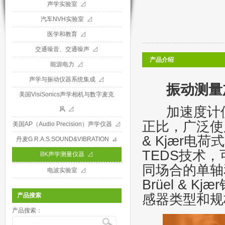
声学实验室 ⊿
汽车NVH实验室 ⊿
医学和教育 ⊿
交通噪音、交通噪声 ⊿
产品介绍
能源电力 ⊿
声学与振动仪器系统集成 ⊿
振动测量
美国VisiSonics声学相机与数字麦克
加速度计
风 ⊿
正比，广泛使
美国AP（Audio Precision）声学仪器 ⊿
& Kjær电荷
丹麦G.R.A.S.SOUND&VIBRATION ⊿
TEDS技术
BK声学测量仪器 ⊿
同场合的单轴
电波实验室 ⊿
Brüel &
感器类型和规
产品搜索
产品搜索：