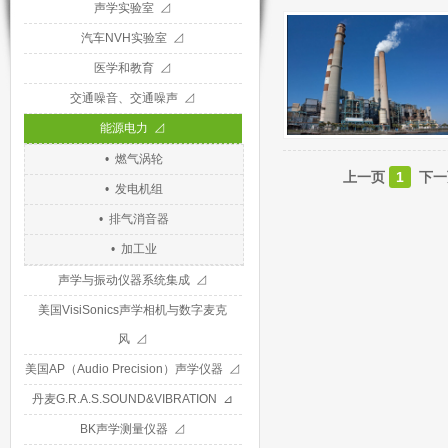
声学实验室 ⊿
汽车NVH实验室 ⊿
医学和教育 ⊿
交通噪音、交通噪声 ⊿
能源电力 ⊿
• 燃气涡轮
上一页
1
下一
• 发电机组
• 排气消音器
• 加工业
声学与振动仪器系统集成 ⊿
美国VisiSonics声学相机与数字麦克
风 ⊿
美国AP（Audio Precision）声学仪器 ⊿
丹麦G.R.A.S.SOUND&VIBRATION ⊿
BK声学测量仪器 ⊿