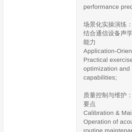
performance pred
场景化实操演练
结合通信设备声
能力
Application-Orie
Practical exerci
optimization and
capabilities;
质量控制与维护
要点
Calibration & Ma
Operation of acou
routine maintena