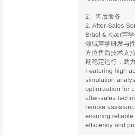
2、售后服务
2. After-Sales Se
Brüel & K
领域声学研发与
方位售后技术支
期稳定运行，助
Featuring high ac
simulation analy
optimization for
after-sales tech
remote assistanc
ensuring reliabl
efficiency and pro