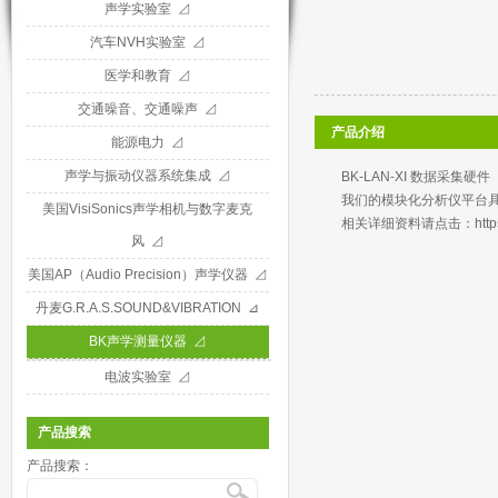
声学实验室 ⊿
汽车NVH实验室 ⊿
医学和教育 ⊿
交通噪音、交通噪声 ⊿
产品介绍
能源电力 ⊿
声学与振动仪器系统集成 ⊿
BK-LAN-XI 数据采集硬件
我们的模块化分析仪平台
美国VisiSonics声学相机与数字麦克
相关详细资料请点击：
htt
风 ⊿
美国AP（Audio Precision）声学仪器 ⊿
丹麦G.R.A.S.SOUND&VIBRATION ⊿
BK声学测量仪器 ⊿
电波实验室 ⊿
产品搜索
产品搜索：