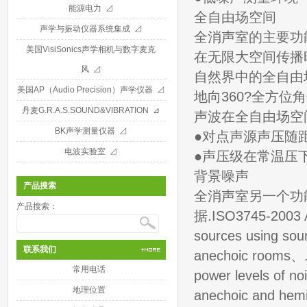
能源电力 ⊿
全自由场空间
声学与振动仪器系统集成 ⊿
全消声室的主要功
美国VisiSonics声学相机与数字麦克
在无限大空间传播
风 ⊿
自然界中的全自由
美国AP（Audio Precision）声学仪器 ⊿
地向360?全方位
丹麦G.R.A.S.SOUND&VIBRATION ⊿
声波在全自由场空
BK声学测量仪器 ⊿
●对点声源声压随
电波实验室 ⊿
●声压级在常温压
背景噪声
产品搜索
全消声室另一个功
产品搜索：
据.ISO3745-2003 Ac
sources using sou
联系我们
anechoic rooms、.A
常用电话
power levels of no
地理位置
anechoic and