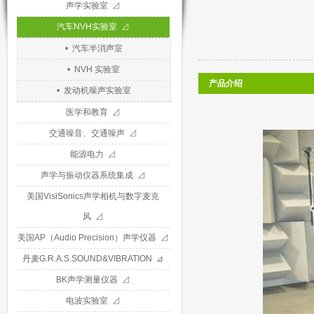
声学实验室 ⊿
汽车NVH实验室 ⊿
• 汽车半消声室
• NVH 实验室
产品介绍
• 发动机噪声实验室
医学和教育 ⊿
交通噪音、交通噪声 ⊿
能源电力 ⊿
声学与振动仪器系统集成 ⊿
美国VisiSonics声学相机与数字麦克
风 ⊿
美国AP（Audio Precision）声学仪器 ⊿
丹麦G.R.A.S.SOUND&VIBRATION ⊿
BK声学测量仪器 ⊿
电波实验室 ⊿